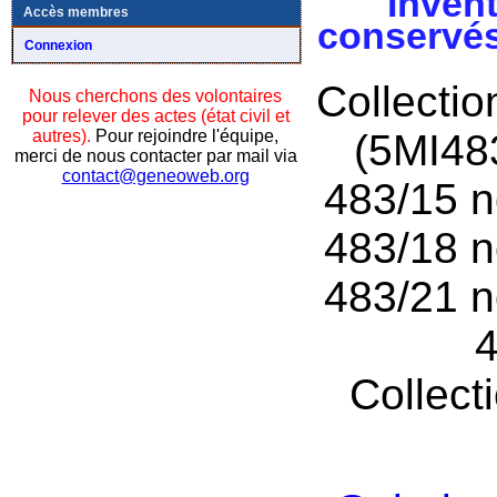
Invent
Accès membres
conservés
Connexion
Collecti
Nous cherchons des volontaires
pour relever des actes (état civil et
autres).
Pour rejoindre l'équipe,
(5MI48
merci de nous contacter par mail via
contact@geneoweb.org
483/15 n
483/18 n
483/21 n
4
Collect