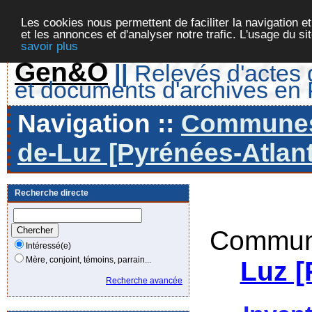
Les cookies nous permettent de faciliter la navigation et
et les annonces et d'analyser notre trafic. L'usage du s
savoir plus
Gen&O
||
Relevés d'actes d
et documents d'archives en
Navigation ::
Communes 
de-Luz [Pyrénées-Atlant
Recherche directe
Commune
Intéressé(e)
Mère, conjoint, témoins, parrain...
Luz [
Recherche avancée