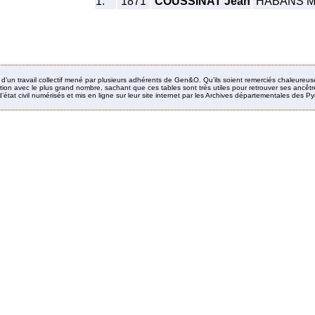
1.
1871
COUSSINAT Jean
HABANS Ma
it d’un travail collectif mené par plusieurs adhérents de Gen&O. Qu’ils soient remerciés chaleureus
ion avec le plus grand nombre, sachant que ces tables sont très utiles pour retrouver ses ancêtres
’état civil numérisés et mis en ligne sur leur site internet par les Archives départementales des 