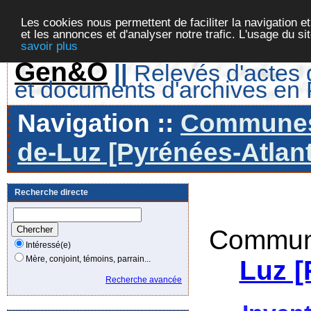
Les cookies nous permettent de faciliter la navigation et
et les annonces et d'analyser notre trafic. L'usage du s
savoir plus
Gen&O
||
Relevés d'actes d
et documents d'archives en
Navigation ::
Communes 
de-Luz [Pyrénées-Atlant
Recherche directe
Commune
Intéressé(e)
Mère, conjoint, témoins, parrain...
Luz [
Recherche avancée