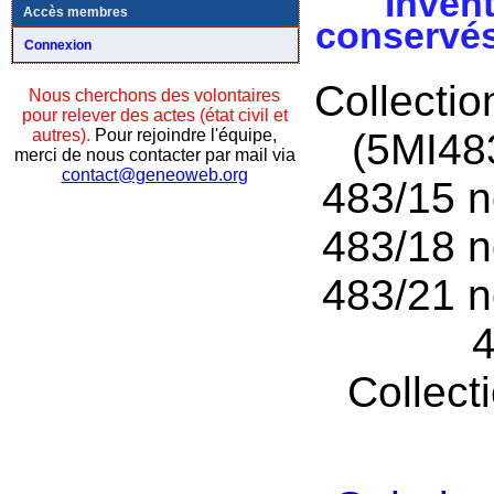
Invent
Accès membres
conservés
Connexion
Collecti
Nous cherchons des volontaires
pour relever des actes (état civil et
autres).
Pour rejoindre l'équipe,
(5MI48
merci de nous contacter par mail via
contact@geneoweb.org
483/15 n
483/18 n
483/21 n
4
Collect