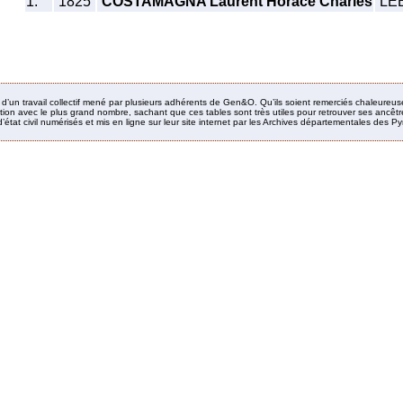
1.
1825
COSTAMAGNA Laurent Horace Charles
LEB
it d’un travail collectif mené par plusieurs adhérents de Gen&O. Qu’ils soient remerciés chaleureus
ion avec le plus grand nombre, sachant que ces tables sont très utiles pour retrouver ses ancêtres
’état civil numérisés et mis en ligne sur leur site internet par les Archives départementales des 