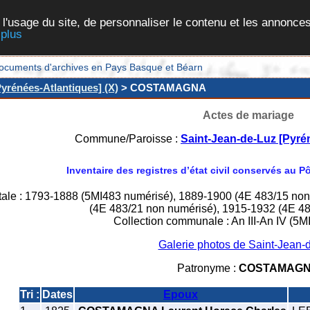
 l'usage du site, de personnaliser le contenu et les annonces
 plus
et documents d'archives en Pays Basque et Béarn
yrénées-Atlantiques] (X)
> COSTAMAGNA
Actes de mariage
Commune/Paroisse :
Saint-Jean-de-Luz [Pyré
Inventaire des registres d’état civil conservés au 
tale : 1793-1888 (5MI483 numérisé), 1889-1900 (4E 483/15 no
(4E 483/21 non numérisé), 1915-1932 (4E 48
Collection communale : An III-An IV (5M
Galerie photos de Saint-Jean-
Patronyme :
COSTAMAG
Tri :
Dates
Epoux