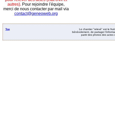
autres).
Pour rejoindre l'équipe,
merci de nous contacter par mail via
contact@geneoweb.org
Top
Le chantier "relevé" est le fru
bénévolement, de partager l’informat
partir des photos des actes d