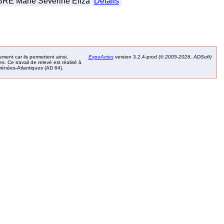
RE Marie Séverine Eliza
Détails
ement car ils permettent ainsi,
ExpoActes
version 3.2.4-prod (©
2005-2026, ADSoft)
. Ce travail de relevé est réalisé à
Pyrénées-Atlantiques (AD 64).