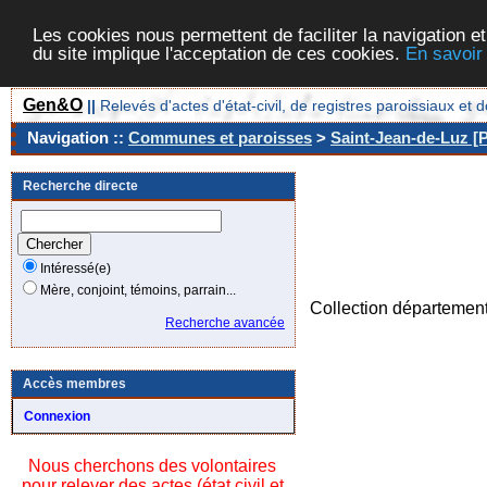
Les cookies nous permettent de faciliter la navigation et
du site implique l'acceptation de ces cookies.
En savoir
Gen&O
||
Relevés d'actes d'état-civil, de registres paroissiaux 
Navigation ::
Communes et paroisses
>
Saint-Jean-de-Luz [P
Recherche directe
Intéressé(e)
Mère, conjoint, témoins, parrain...
Collection départemen
Recherche avancée
Accès membres
Connexion
Nous cherchons des volontaires
pour relever des actes (état civil et