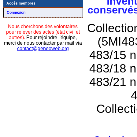
Invent
Accès membres
conservés
Connexion
Collecti
Nous cherchons des volontaires
pour relever des actes (état civil et
autres).
Pour rejoindre l'équipe,
(5MI48
merci de nous contacter par mail via
contact@geneoweb.org
483/15 n
483/18 n
483/21 n
4
Collect