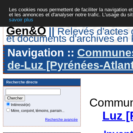
Les cookies nous permettent de faciliter la navigation et
et les annonces et d'analyser notre trafic. L'usage du s
savoir plus
Gen&O
||
Relevés d'actes d
et documents d'archives en
Navigation ::
Communes 
de-Luz [Pyrénées-Atlant
Recherche directe
Commune
Intéressé(e)
Mère, conjoint, témoins, parrain...
Luz [
Recherche avancée