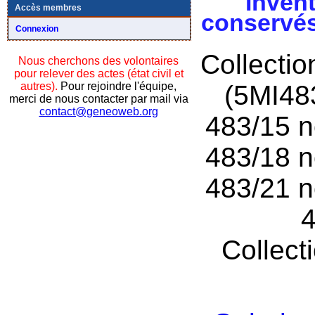
Invent
Accès membres
conservés
Connexion
Collecti
Nous cherchons des volontaires
pour relever des actes (état civil et
autres).
Pour rejoindre l'équipe,
(5MI48
merci de nous contacter par mail via
contact@geneoweb.org
483/15 n
483/18 n
483/21 n
4
Collect