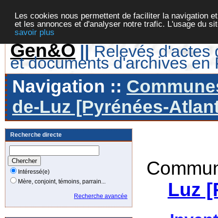
Les cookies nous permettent de faciliter la navigation et
et les annonces et d'analyser notre trafic. L'usage du s
savoir plus
Gen&O
||
Relevés d'actes d
et documents d'archives en
Navigation ::
Communes 
de-Luz [Pyrénées-Atlant
Recherche directe
Commune
Intéressé(e)
Mère, conjoint, témoins, parrain...
Luz [
Recherche avancée