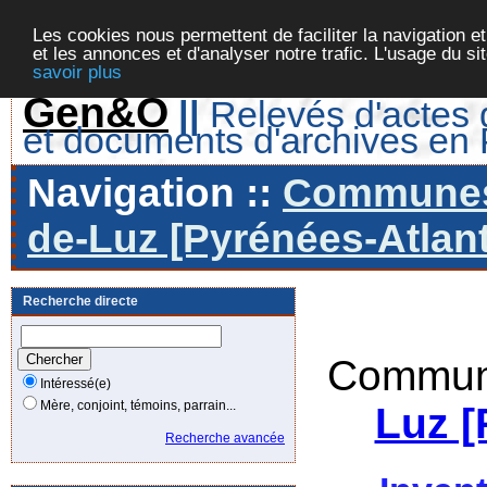
Les cookies nous permettent de faciliter la navigation et
et les annonces et d'analyser notre trafic. L'usage du s
savoir plus
Gen&O
||
Relevés d'actes d
et documents d'archives en
Navigation ::
Communes 
de-Luz [Pyrénées-Atlant
Recherche directe
Commune
Intéressé(e)
Mère, conjoint, témoins, parrain...
Luz [
Recherche avancée