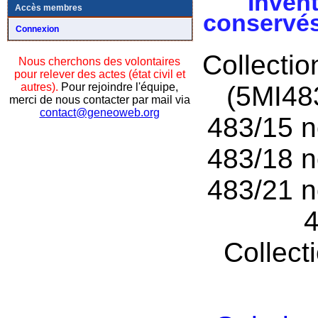
Invent
Accès membres
conservés
Connexion
Collecti
Nous cherchons des volontaires
pour relever des actes (état civil et
autres).
Pour rejoindre l'équipe,
(5MI48
merci de nous contacter par mail via
contact@geneoweb.org
483/15 n
483/18 n
483/21 n
4
Collect