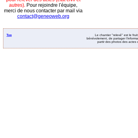
autres).
Pour rejoindre l'équipe,
merci de nous contacter par mail via
contact@geneoweb.org
Top
Le chantier "relevé" est le fru
bénévolement, de partager l’informat
partir des photos des actes d