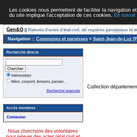
Les cookies nous permettent de faciliter la navigation et
du site implique l'acceptation de ces cookies.
En savoir
Gen&O
||
Relevés d'actes d'état-civil, de registres paroissiaux 
Navigation ::
Communes et paroisses
>
Saint-Jean-de-Luz [P
Recherche directe
Intéressé(e)
Mère, conjoint, témoins, parrain...
Collection départemen
Recherche avancée
Accès membres
Connexion
Nous cherchons des volontaires
pour relever des actes (état civil et