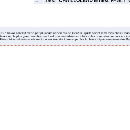
1.
1900
CHAILLOLEAU Ernest
FAGET Ma
it d’un travail collectif mené par plusieurs adhérents de Gen&O. Qu’ils soient remerciés chaleureus
ion avec le plus grand nombre, sachant que ces tables sont très utiles pour retrouver ses ancêtres
’état civil numérisés et mis en ligne sur leur site internet par les Archives départementales des 