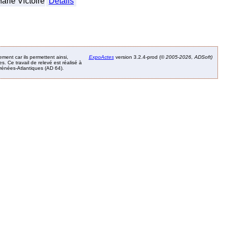
rie Victoire
Détails
ement car ils permettent ainsi,
ExpoActes
version 3.2.4-prod (©
2005-2026, ADSoft)
. Ce travail de relevé est réalisé à
Pyrénées-Atlantiques (AD 64).