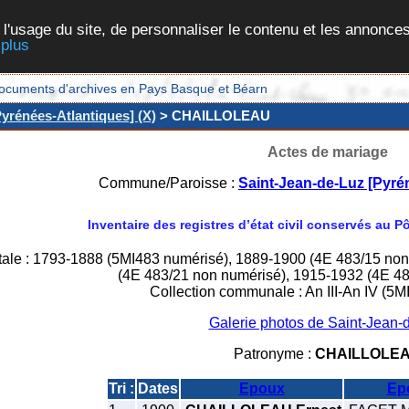
 l'usage du site, de personnaliser le contenu et les annonces
 plus
et documents d'archives en Pays Basque et Béarn
yrénées-Atlantiques] (X)
> CHAILLOLEAU
Actes de mariage
Commune/Paroisse :
Saint-Jean-de-Luz [Pyré
Inventaire des registres d’état civil conservés au 
tale : 1793-1888 (5MI483 numérisé), 1889-1900 (4E 483/15 no
(4E 483/21 non numérisé), 1915-1932 (4E 48
Collection communale : An III-An IV (5M
Galerie photos de Saint-Jean-
Patronyme :
CHAILLOLE
Tri :
Dates
Epoux
Ep