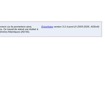
ement car ils permettent ainsi,
ExpoActes
version 3.2.4-prod (©
2005-2026, ADSoft)
. Ce travail de relevé est réalisé à
Pyrénées-Atlantiques (AD 64).