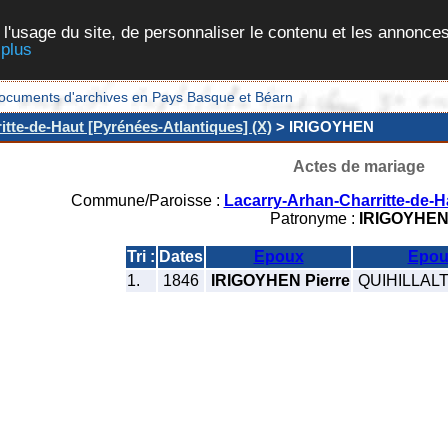
 l'usage du site, de personnaliser le contenu et les annonces
 plus
et documents d'archives en Pays Basque et Béarn
tte-de-Haut [Pyrénées-Atlantiques] (X)
> IRIGOYHEN
Actes de mariage
Commune/Paroisse :
Lacarry-Arhan-Charritte-de-H
Patronyme :
IRIGOYHE
Tri :
Dates
Epoux
Epou
1.
1846
IRIGOYHEN Pierre
QUIHILLALT 