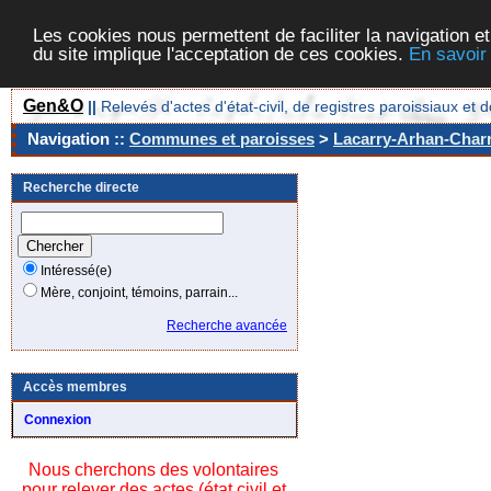
Les cookies nous permettent de faciliter la navigation et
du site implique l'acceptation de ces cookies.
En savoir
Gen&O
||
Relevés d'actes d'état-civil, de registres paroissiaux 
Navigation ::
Communes et paroisses
>
Lacarry-Arhan-Charri
Recherche directe
Intéressé(e)
Mère, conjoint, témoins, parrain...
Recherche avancée
Accès membres
Connexion
Nous cherchons des volontaires
pour relever des actes (état civil et