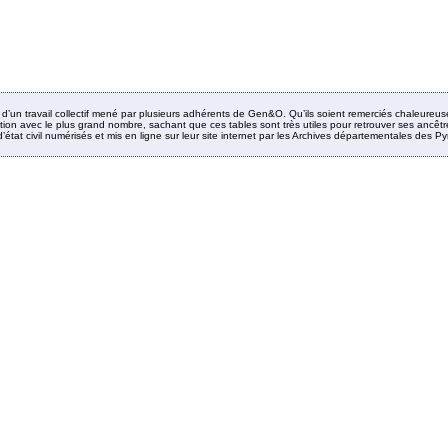
it d’un travail collectif mené par plusieurs adhérents de Gen&O. Qu’ils soient remerciés chaleureus
ion avec le plus grand nombre, sachant que ces tables sont très utiles pour retrouver ses ancêtres
’état civil numérisés et mis en ligne sur leur site internet par les Archives départementales des 