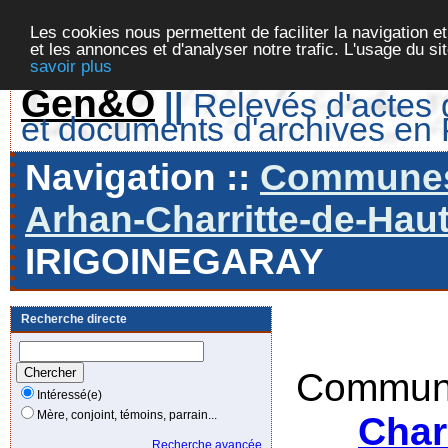
Les cookies nous permettent de faciliter la navigation et
et les annonces et d'analyser notre trafic. L'usage du s
savoir plus
Gen&O
||
Relevés d'actes d
et documents d'archives en
Navigation ::
Communes 
Arhan-Charritte-de-Haut
IRIGOINEGARAY
Recherche directe
Commune
Intéressé(e)
Mère, conjoint, témoins, parrain...
Char
Recherche avancée