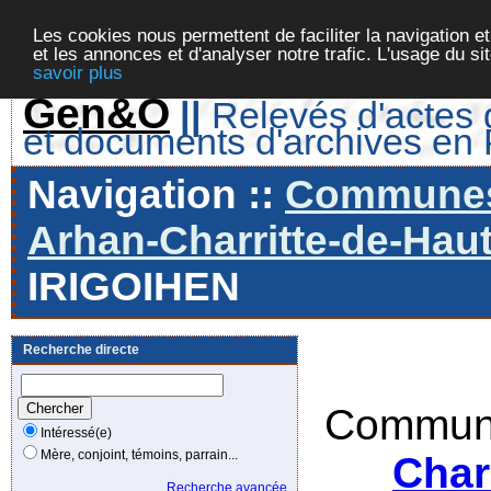
Les cookies nous permettent de faciliter la navigation et
et les annonces et d'analyser notre trafic. L'usage du s
savoir plus
Gen&O
||
Relevés d'actes d
et documents d'archives en
Navigation ::
Communes 
Arhan-Charritte-de-Haut
IRIGOIHEN
Recherche directe
Commune
Intéressé(e)
Mère, conjoint, témoins, parrain...
Char
Recherche avancée