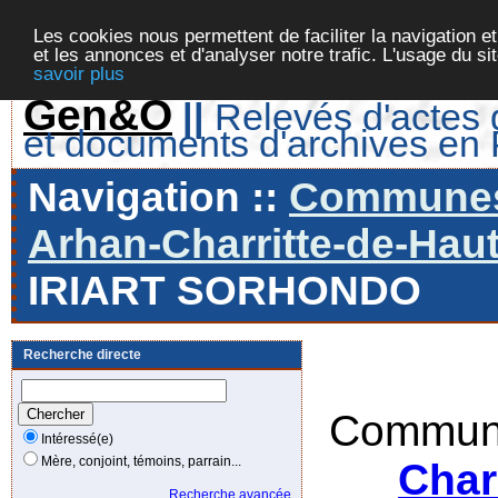
Les cookies nous permettent de faciliter la navigation et
et les annonces et d'analyser notre trafic. L'usage du s
savoir plus
Gen&O
||
Relevés d'actes d
et documents d'archives en
Navigation ::
Communes 
Arhan-Charritte-de-Haut
IRIART SORHONDO
Recherche directe
Commune
Intéressé(e)
Mère, conjoint, témoins, parrain...
Char
Recherche avancée