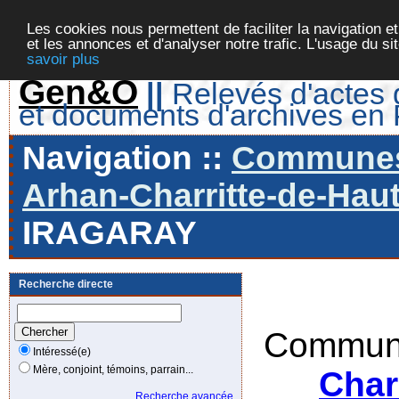
Les cookies nous permettent de faciliter la navigation et
et les annonces et d'analyser notre trafic. L'usage du s
savoir plus
Gen&O
||
Relevés d'actes d
et documents d'archives en
Navigation ::
Communes 
Arhan-Charritte-de-Haut
IRAGARAY
Recherche directe
Commune
Intéressé(e)
Mère, conjoint, témoins, parrain...
Char
Recherche avancée