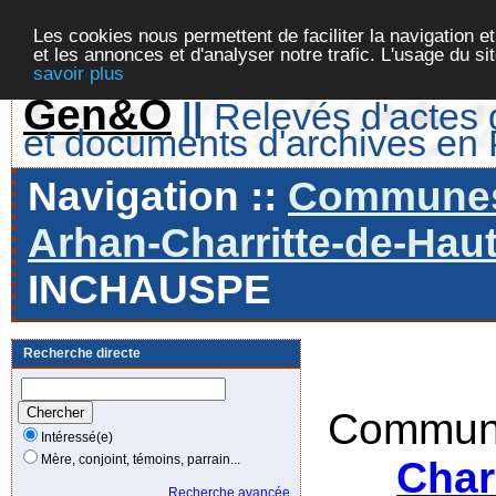
Les cookies nous permettent de faciliter la navigation et
et les annonces et d'analyser notre trafic. L'usage du s
savoir plus
Gen&O
||
Relevés d'actes d
et documents d'archives en
Navigation ::
Communes 
Arhan-Charritte-de-Haut
INCHAUSPE
Recherche directe
Commune
Intéressé(e)
Mère, conjoint, témoins, parrain...
Char
Recherche avancée