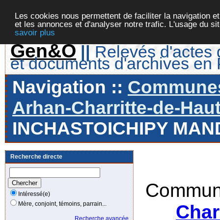
Les cookies nous permettent de faciliter la navigation et
et les annonces et d'analyser notre trafic. L'usage du s
savoir plus
Gen&O
||
Relevés d'actes d
et documents d'archives en
Navigation ::
Communes 
Arhan-Charritte-de-Haut
INCHASTOICHIPY MA
Recherche directe
Commune
Intéressé(e)
Mère, conjoint, témoins, parrain...
Char
Recherche avancée