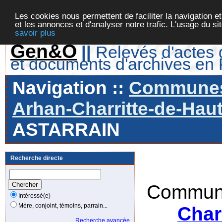
Les cookies nous permettent de faciliter la navigation et
et les annonces et d'analyser notre trafic. L'usage du s
savoir plus
Gen&O
||
Relevés d'actes d
et documents d'archives en
Navigation ::
Communes 
Arhan-Charritte-de-Haut
ASTARRAIN
Recherche directe
Commune
Intéressé(e)
Mère, conjoint, témoins, parrain...
Char
Recherche avancée