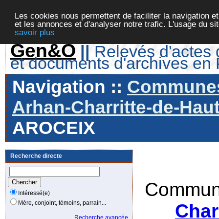
Les cookies nous permettent de faciliter la navigation et
et les annonces et d'analyser notre trafic. L'usage du s
savoir plus
Gen&O
||
Relevés d'actes d
et documents d'archives en
Navigation ::
Communes 
Arhan-Charritte-de-Haut
AROCEIX
Recherche directe
Commune
Intéressé(e)
Mère, conjoint, témoins, parrain...
Char
Recherche avancée