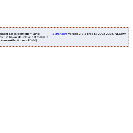
ement car ils permettent ainsi,
ExpoActes
version 3.2.4-prod (©
2005-2026, ADSoft)
. Ce travail de relevé est réalisé à
Pyrénées-Atlantiques (AD 64).