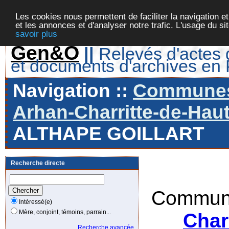
Les cookies nous permettent de faciliter la navigation et
et les annonces et d'analyser notre trafic. L'usage du s
savoir plus
Gen&O
||
Relevés d'actes d
et documents d'archives en
Navigation ::
Communes 
Arhan-Charritte-de-Haut
ALTHAPE GOILLART
Recherche directe
Commune
Intéressé(e)
Mère, conjoint, témoins, parrain...
Char
Recherche avancée