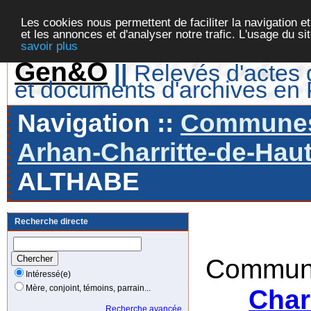
Les cookies nous permettent de faciliter la navigation et
et les annonces et d'analyser notre trafic. L'usage du s
savoir plus
Gen&O
||
Relevés d'actes d
et documents d'archives en
Navigation ::
Communes 
Arhan-Charritte-de-Haut
ALTHABE
Recherche directe
Commune
Intéressé(e)
Mère, conjoint, témoins, parrain...
Char
Recherche avancée