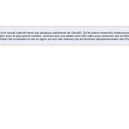
it d’un travail collectif mené par plusieurs adhérents de Gen&O. Qu’ils soient remerciés chaleureus
ion avec le plus grand nombre, sachant que ces tables sont très utiles pour retrouver ses ancêtres
’état civil numérisés et mis en ligne sur leur site internet par les Archives départementales des 