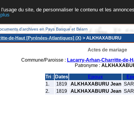
 l'usage du site, de personnaliser le contenu et les annonces
 plus
et documents d'archives en Pays Basque et Béarn
tte-de-Haut [Pyrénées-Atlantiques] (X)
> ALKHAXABURU
Actes de mariage
Commune/Paroisse :
Lacarry-Arhan-Charritte-de-H
Patronyme :
ALKHAXABU
Tri :
Dates
Epoux
Ep
1.
1819
ALKHAXABURU Jean
SARU
2.
1819
ALKHAXABURU Jean
SARU