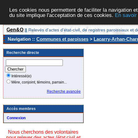
Les cookies nous permettent de faciliter la navigation et
du site implique l'acceptation de ces cookies.
En savoir
Gen&O
||
Relevés d'actes d'état-civil, de registres paroissiaux 
Navigation ::
Communes et paroisses
>
Lacarry-Arhan-Charri
Recherche directe
Intéressé(e)
Mère, conjoint, témoins, parrain...
Recherche avancée
Accès membres
Connexion
Nous cherchons des volontaires
pour relever des actes (état civil et