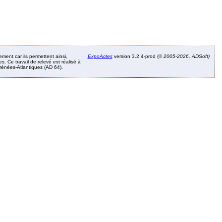
ement car ils permettent ainsi,
ExpoActes
version 3.2.4-prod (©
2005-2026, ADSoft)
. Ce travail de relevé est réalisé à
Pyrénées-Atlantiques (AD 64).