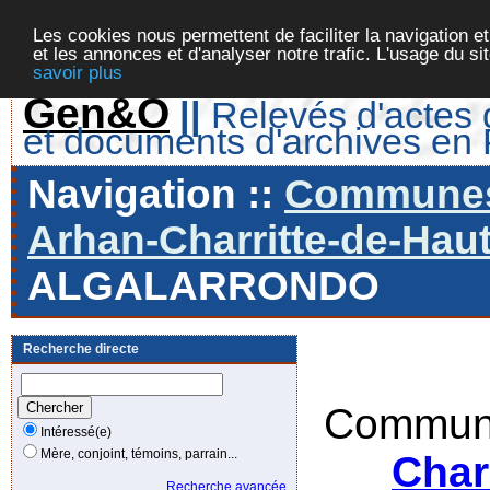
Les cookies nous permettent de faciliter la navigation et
et les annonces et d'analyser notre trafic. L'usage du s
savoir plus
Gen&O
||
Relevés d'actes d
et documents d'archives en
Navigation ::
Communes 
Arhan-Charritte-de-Haut
ALGALARRONDO
Recherche directe
Commune
Intéressé(e)
Mère, conjoint, témoins, parrain...
Char
Recherche avancée