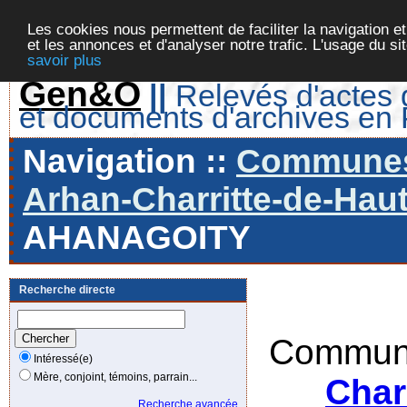
Les cookies nous permettent de faciliter la navigation et
et les annonces et d'analyser notre trafic. L'usage du s
savoir plus
Gen&O
||
Relevés d'actes d
et documents d'archives en
Navigation ::
Communes 
Arhan-Charritte-de-Haut
AHANAGOITY
Recherche directe
Commune
Intéressé(e)
Mère, conjoint, témoins, parrain...
Char
Recherche avancée