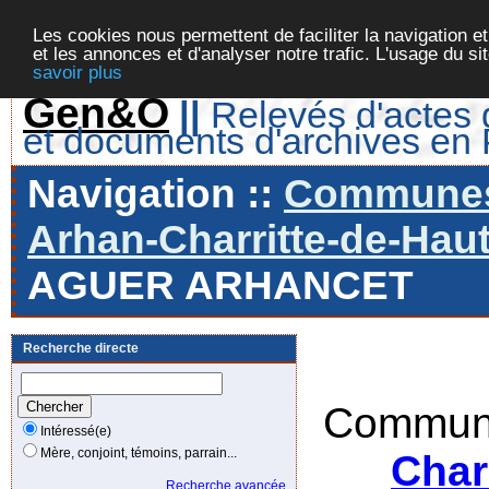
Les cookies nous permettent de faciliter la navigation et
et les annonces et d'analyser notre trafic. L'usage du s
savoir plus
Gen&O
||
Relevés d'actes d
et documents d'archives en
Navigation ::
Communes 
Arhan-Charritte-de-Haut
AGUER ARHANCET
Recherche directe
Commune
Intéressé(e)
Mère, conjoint, témoins, parrain...
Char
Recherche avancée