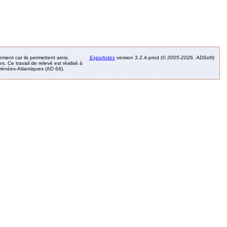
ement car ils permettent ainsi,
ExpoActes
version 3.2.4-prod (©
2005-2026, ADSoft)
. Ce travail de relevé est réalisé à
Pyrénées-Atlantiques (AD 64).