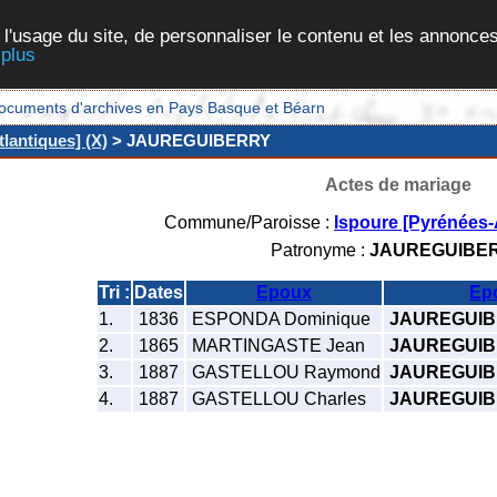
 l'usage du site, de personnaliser le contenu et les annonces
 plus
et documents d'archives en Pays Basque et Béarn
lantiques] (X)
> JAUREGUIBERRY
Actes de mariage
Commune/Paroisse :
Ispoure [Pyrénées-
Patronyme :
JAUREGUIBE
Tri :
Dates
Epoux
Ep
1.
1836
ESPONDA Dominique
JAUREGUIB
2.
1865
MARTINGASTE Jean
JAUREGUIB
3.
1887
GASTELLOU Raymond
JAUREGUIB
4.
1887
GASTELLOU Charles
JAUREGUIB