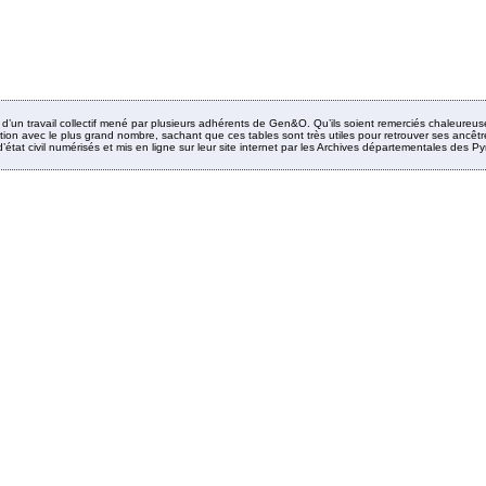
it d’un travail collectif mené par plusieurs adhérents de Gen&O. Qu’ils soient remerciés chaleureus
ion avec le plus grand nombre, sachant que ces tables sont très utiles pour retrouver ses ancêtres
’état civil numérisés et mis en ligne sur leur site internet par les Archives départementales des 