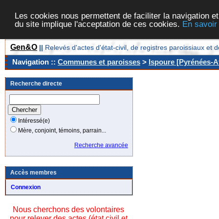
Les cookies nous permettent de faciliter la navigation et
du site implique l'acceptation de ces cookies.
En savoir
Gen&O
||
Relevés d'actes d'état-civil, de registres paroissiaux 
Navigation ::
Communes et paroisses
>
Ispoure [Pyrénées-At
Recherche directe
Intéressé(e)
Mère, conjoint, témoins, parrain...
Recherche avancée
Accès membres
Connexion
Nous cherchons des volontaires
pour relever des actes (état civil et