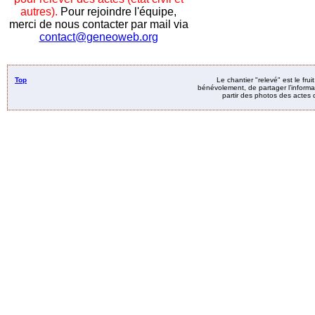
autres).
Pour rejoindre l'équipe,
merci de nous contacter par mail via
contact@geneoweb.org
Top
Le chantier "relevé" est le fru
bénévolement, de partager l’informat
partir des photos des actes d