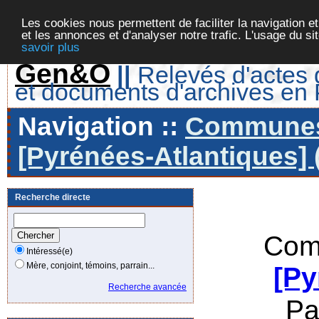
Les cookies nous permettent de faciliter la navigation et
et les annonces et d'analyser notre trafic. L'usage du s
savoir plus
Gen&O
||
Relevés d'actes d
et documents d'archives en
Navigation ::
Communes 
[Pyrénées-Atlantiques] 
Recherche directe
Com
Intéressé(e)
Mère, conjoint, témoins, parrain...
[Py
Recherche avancée
Pa