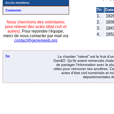
Accès membres
Tri :
Date
Connexion
1.
182
2.
183
Nous cherchons des volontaires
pour relever des actes (état civil et
3.
184
autres).
Pour rejoindre l'équipe,
4.
185
merci de nous contacter par mail via
contact@geneoweb.org
Top
Le chantier "relevé" est le fruit d’
Gen&O. Qu’ils soient remerciés chale
de partager l’information avec le p
utiles pour retrouver ses ancêtres. Ce
actes d’état civil numérisés et mi
départementales de