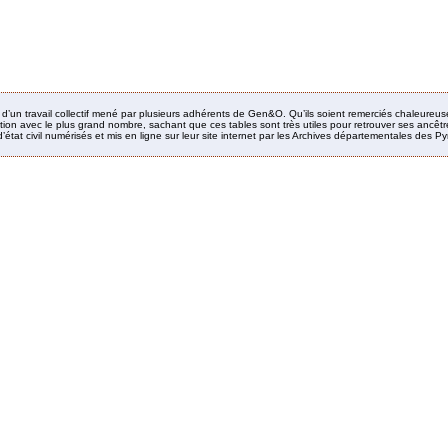
it d’un travail collectif mené par plusieurs adhérents de Gen&O. Qu’ils soient remerciés chaleureus
ion avec le plus grand nombre, sachant que ces tables sont très utiles pour retrouver ses ancêtres
’état civil numérisés et mis en ligne sur leur site internet par les Archives départementales des 