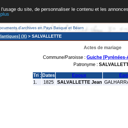
 l'usage du site, de personnaliser le contenu et les annonces
 plus
et documents d'archives en Pays Basque et Béarn
lantiques] (X)
> SALVALLETTE
Actes de mariage
Commune/Paroisse :
Guiche [Pyrénées-A
Patronyme :
SALVALLET
Tri :
Dates
Epoux
Epo
1.
1825
SALVALLETTE Jean
GALHARRA