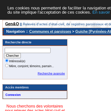
Les cookies nous permettent de faciliter la navigation et
du site implique l'acceptation de ces cookies.
En savoir
Gen&O
||
Relevés d'actes d'état-civil, de registres paroissiaux 
Navigation ::
Communes et paroisses
>
Guiche [Pyrénées-At
Recherche directe
Intéressé(e)
Mère, conjoint, témoins, parrain...
Recherche avancée
Accès membres
Connexion
Nous cherchons des volontaires
pour relever des actes (état civil et