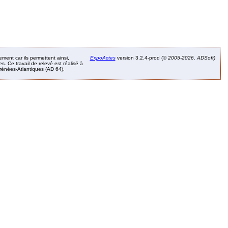
ement car ils permettent ainsi,
ExpoActes
version 3.2.4-prod (©
2005-2026, ADSoft)
. Ce travail de relevé est réalisé à
Pyrénées-Atlantiques (AD 64).