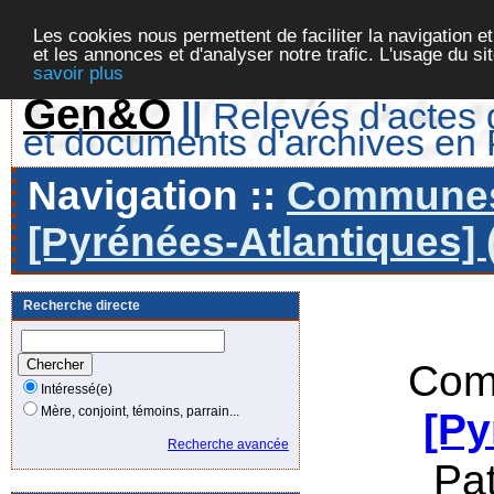
Les cookies nous permettent de faciliter la navigation et
et les annonces et d'analyser notre trafic. L'usage du s
savoir plus
Gen&O
||
Relevés d'actes d
et documents d'archives en
Navigation ::
Communes 
[Pyrénées-Atlantiques] 
Recherche directe
Com
Intéressé(e)
Mère, conjoint, témoins, parrain...
[Py
Recherche avancée
Pa