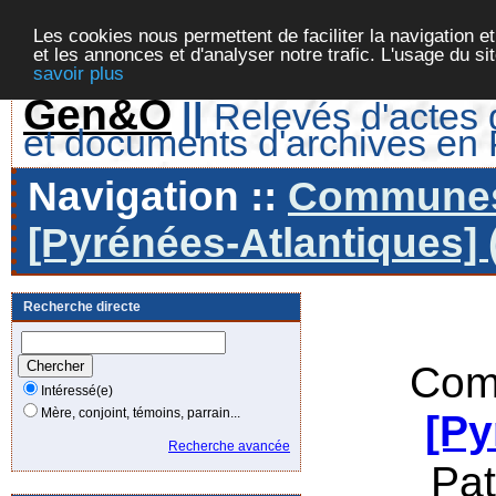
Les cookies nous permettent de faciliter la navigation et
et les annonces et d'analyser notre trafic. L'usage du s
savoir plus
Gen&O
||
Relevés d'actes d
et documents d'archives en
Navigation ::
Communes 
[Pyrénées-Atlantiques] 
Recherche directe
Com
Intéressé(e)
Mère, conjoint, témoins, parrain...
[Py
Recherche avancée
Pa