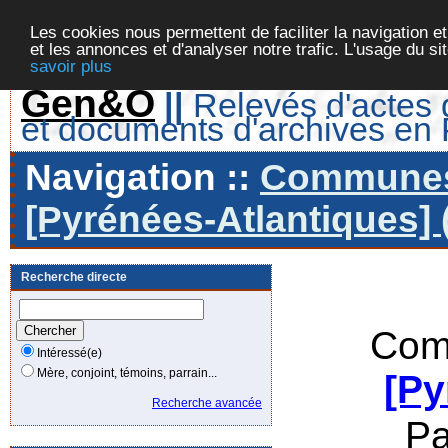
Les cookies nous permettent de faciliter la navigation et
et les annonces et d'analyser notre trafic. L'usage du s
savoir plus
Gen&O
||
Relevés d'actes d
et documents d'archives en
Navigation ::
Communes 
[Pyrénées-Atlantiques] 
Recherche directe
Com
Intéressé(e)
Mère, conjoint, témoins, parrain...
[Py
Recherche avancée
Pa