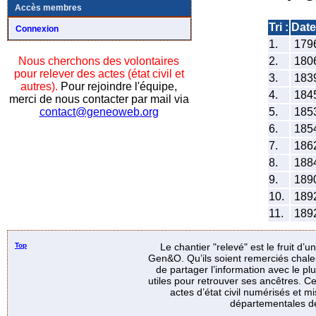
Accès membres
Tri :
Date
Connexion
1.
179
2.
180
Nous cherchons des volontaires
pour relever des actes (état civil et
3.
183
autres).
Pour rejoindre l'équipe,
4.
184
merci de nous contacter par mail via
5.
185
contact@geneoweb.org
6.
185
7.
186
8.
188
9.
189
10.
189
11.
189
Top
Le chantier "relevé" est le fruit d’
Gen&O. Qu’ils soient remerciés chale
de partager l’information avec le p
utiles pour retrouver ses ancêtres. Ce
actes d’état civil numérisés et mi
départementales de