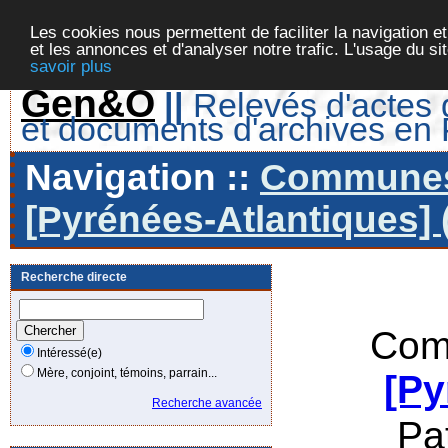
Les cookies nous permettent de faciliter la navigation et
et les annonces et d'analyser notre trafic. L'usage du s
savoir plus
Gen&O
||
Relevés d'actes d
et documents d'archives en
Navigation ::
Communes 
[Pyrénées-Atlantiques] 
Recherche directe
Com
Intéressé(e)
Mère, conjoint, témoins, parrain...
[Py
Recherche avancée
Pa