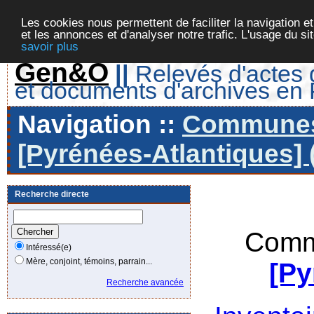
Les cookies nous permettent de faciliter la navigation et
et les annonces et d'analyser notre trafic. L'usage du s
savoir plus
Gen&O
||
Relevés d'actes d
et documents d'archives en
Navigation ::
Communes 
[Pyrénées-Atlantiques] 
Recherche directe
Comm
Intéressé(e)
Mère, conjoint, témoins, parrain...
[Py
Recherche avancée