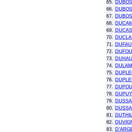
65.
DUBO
66.
DUBO
67.
DUBOS
68.
DUCA
69.
DUCAS
70.
DUCLA
71.
DUFAU
72.
DUFO
73.
DUHA
74.
DULA
75.
DUPLE
76.
DUPLE
77.
DUPO
78.
DUPU
79.
DUSSA
80.
DUSSA
81.
DUTHI
82.
DUVIG
83.
D’ARG