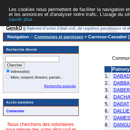
Les cookies nous permettent de faciliter la navigation et
et les annonces et d'analyser notre trafic. L'usage du s
savoir plus
Gen&O
||
Relevés d'actes d'état-civil, de registres paroissiaux 
Navigation ::
Communes et paroisses
> Carresse-Cassaber [
Recherche directe
Commune
Patron
Intéressé(e)
1.
DABAD
Mère, conjoint, témoins, parrain...
2.
DABBA
Recherche avancée
3.
DABER
4.
DACH
Accès membres
5.
DADAT
6.
DALLIE
Connexion
7.
DAMES
Nous cherchons des volontaires
8.
DANGU
pour relever des actes (état civil et