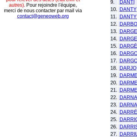
9.
DANTI
autres).
Pour rejoindre l'équipe,
10.
DANTY
merci de nous contacter par mail via
contact@geneoweb.org
11.
DANTY 
12.
DARB
13.
DARGE
14.
DARGE
15.
DARG
16.
DARGO
17.
DARGO
18.
DARJO
19.
DARME
20.
DARME
21.
DARME
22.
DARN
23.
DARNA
24.
DARR
25.
DARRI
26.
DARRI
27.
DARRI