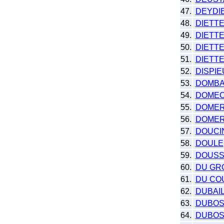
47.
DEYDI
48.
DIETT
49.
DIETTE
50.
DIETTE
51.
DIETTE
52.
DISPI
53.
DOMBA
54.
DOME
55.
DOME
56.
DOMER
57.
DOUCI
58.
DOULE
59.
DOUSS
60.
DU GR
61.
DU CO
62.
DUBAI
63.
DUBO
64.
DUBO