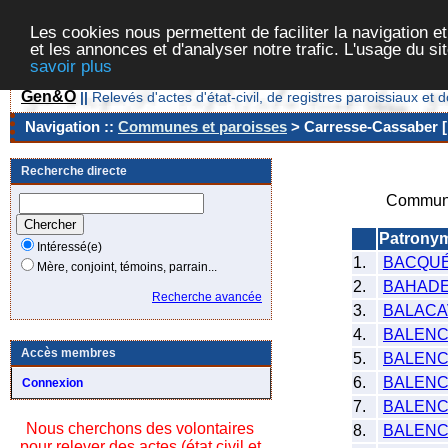
Les cookies nous permettent de faciliter la navigation et
et les annonces et d'analyser notre trafic. L'usage du s
savoir plus
Gen&O
||
Relevés d'actes d'état-civil, de registres paroissiaux 
Navigation ::
Communes et paroisses
> Carresse-Cassaber [
Recherche directe
Commune
Patrony
Intéressé(e)
1.
BACQU
Mère, conjoint, témoins, parrain...
2.
BAHAD
Recherche avancée
3.
BALACA
4.
BALENC
Accès membres
5.
BALEN
6.
BALENC
Connexion
7.
BALENC
Nous cherchons des volontaires
8.
BALENC
pour relever des actes (état civil et