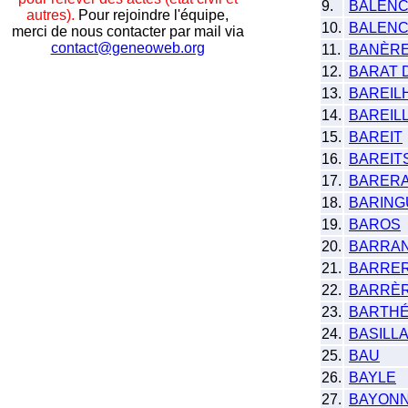
9.
BALENC
autres).
Pour rejoindre l'équipe,
10.
BALEN
merci de nous contacter par mail via
contact@geneoweb.org
11.
BANÈR
12.
BARAT 
13.
BAREIL
14.
BAREIL
15.
BAREIT
16.
BAREIT
17.
BARER
18.
BARING
19.
BAROS
20.
BARRA
21.
BARRE
22.
BARRÈ
23.
BARTH
24.
BASILL
25.
BAU
26.
BAYLE
27.
BAYON