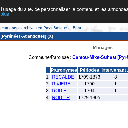
 l'usage du site, de personnaliser le contenu et les annonces
 plus
et documents d'archives en Pays Basque et Béarn
Pyrénées-Atlantiques] (X)
Mariages
Commune/Paroisse :
Camou-Mixe-Suhast [Pyré
Patronymes
Périodes
Intervenant 
1.
RECALDE
1709-1873
8
2.
RIVIERE
1790
1
3.
RODIÉ
1704
1
4.
RODIER
1729-1805
-