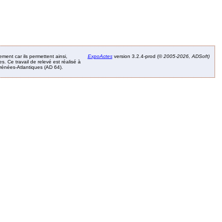
ement car ils permettent ainsi,
ExpoActes
version 3.2.4-prod (©
2005-2026, ADSoft)
. Ce travail de relevé est réalisé à
Pyrénées-Atlantiques (AD 64).