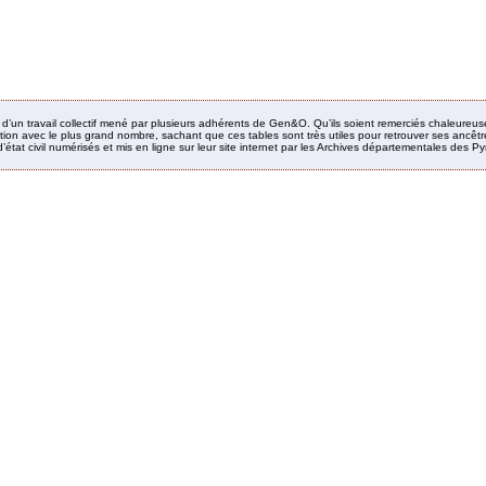
it d’un travail collectif mené par plusieurs adhérents de Gen&O. Qu’ils soient remerciés chaleureus
ion avec le plus grand nombre, sachant que ces tables sont très utiles pour retrouver ses ancêtres
’état civil numérisés et mis en ligne sur leur site internet par les Archives départementales des 