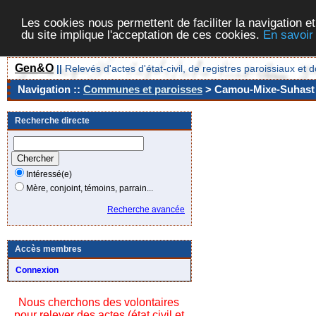
Les cookies nous permettent de faciliter la navigation et
du site implique l'acceptation de ces cookies.
En savoir
Gen&O
||
Relevés d'actes d'état-civil, de registres paroissiaux 
Navigation ::
Communes et paroisses
> Camou-Mixe-Suhast [
Recherche directe
Intéressé(e)
Mère, conjoint, témoins, parrain...
Recherche avancée
Accès membres
Connexion
Nous cherchons des volontaires
pour relever des actes (état civil et