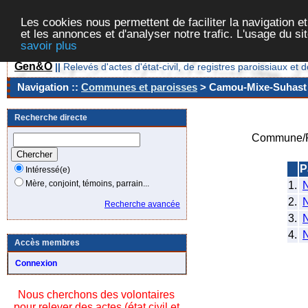
Les cookies nous permettent de faciliter la navigation et
et les annonces et d'analyser notre trafic. L'usage du s
savoir plus
Gen&O
||
Relevés d'actes d'état-civil, de registres paroissiaux 
Navigation ::
Communes et paroisses
> Camou-Mixe-Suhast [
Recherche directe
Commune/P
P
Intéressé(e)
Mère, conjoint, témoins, parrain...
1.
2.
Recherche avancée
3.
4.
Accès membres
Connexion
Nous cherchons des volontaires
pour relever des actes (état civil et