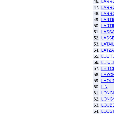
46.
LARR
47.
LARR
48.
LARR
49.
LART
50.
LARTI
51.
LASS
52.
LASS
53.
LATAI
54.
LATZ
55.
LECH
56.
LEICE
57.
LEITC
58.
LEYC
59.
LHOU
60.
LIN
61.
LONGI
62.
LONG
63.
LOUB
64.
LOUS