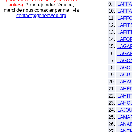
9.
LAFF
autres).
Pour rejoindre l'équipe,
merci de nous contacter par mail via
10.
LAFFA
contact@geneoweb.org
11.
LAFFO
12.
LAFIT
13.
LAFIT
14.
LAFOR
15.
LAGA
16.
LAGA
17.
LAGO
18.
LAGO
19.
LAGRI
20.
LAHA
21.
LAHÉ
22.
LAHIT
23.
LAHO
24.
LAJO
25.
LAMA
26.
LANA
27.
LANTI