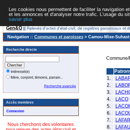
Les cookies nous permettent de faciliter la navigation et
et les annonces et d'analyser notre trafic. L'usage du s
savoir plus
Gen&O
||
Relevés d'actes d'état-civil, de registres paroissiaux 
Navigation ::
Communes et paroisses
> Camou-Mixe-Suhast [
Recherche directe
Commune/P
Patro
Intéressé(e)
Mère, conjoint, témoins, parrain...
1.
LABA
2.
LABO
Recherche avancée
3.
LACH
4.
LACO
Accès membres
5.
LACOI
Connexion
6.
LACO
7.
LAFA
Nous cherchons des volontaires
8.
LAFAU
pour relever des actes (état civil et