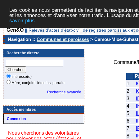
Les cookies nous permettent de faciliter la navigation et
et les annonces et d'analyser notre trafic. L'usage du s
savoir plus
Gen&O
||
Relevés d'actes d'état-civil, de registres paroissiaux 
Navigation ::
Communes et paroisses
> Camou-Mixe-Suhast [
Recherche directe
Commune/P
P
Intéressé(e)
Mère, conjoint, témoins, parrain...
1.
I
2.
I
Recherche avancée
3.
I
4.
I
Accès membres
5.
I
Connexion
6.
I
7.
I
Nous cherchons des volontaires
8.
I
pour relever des actes (état civil et