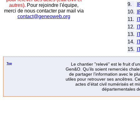
9.
I
autres).
Pour rejoindre l'équipe,
merci de nous contacter par mail via
10.
I
contact@geneoweb.org
11.
I
12.
I
13.
14.
15.
Top
Le chantier "relevé" est le fruit d’
Gen&O. Qu’ils soient remerciés chale
de partager l’information avec le p
utiles pour retrouver ses ancêtres. Ce
actes d’état civil numérisés et mi
départementales de