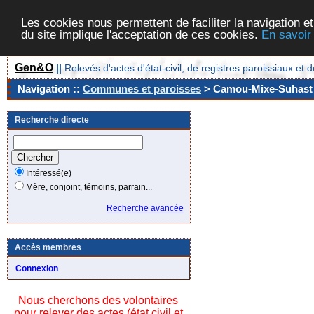
Les cookies nous permettent de faciliter la navigation et
du site implique l'acceptation de ces cookies.
En savoir
Gen&O
||
Relevés d'actes d'état-civil, de registres paroissiaux 
Navigation ::
Communes et paroisses
> Camou-Mixe-Suhast [
Recherche directe
Intéressé(e)
Mère, conjoint, témoins, parrain...
Recherche avancée
Accès membres
Connexion
Nous cherchons des volontaires
pour relever des actes (état civil et