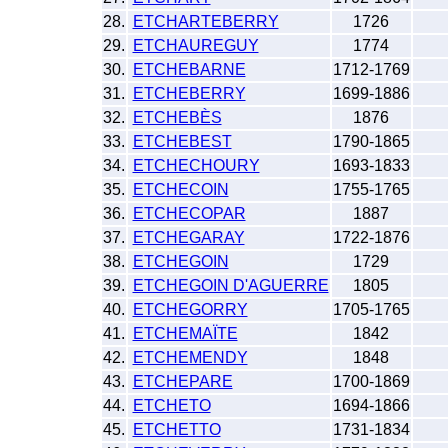
28.
ETCHARTEBERRY
1726
29.
ETCHAUREGUY
1774
30.
ETCHEBARNE
1712-1769
31.
ETCHEBERRY
1699-1886
32.
ETCHEBÈS
1876
33.
ETCHEBEST
1790-1865
34.
ETCHECHOURY
1693-1833
35.
ETCHECOIN
1755-1765
36.
ETCHECOPAR
1887
37.
ETCHEGARAY
1722-1876
38.
ETCHEGOIN
1729
39.
ETCHEGOIN D'AGUERRE
1805
40.
ETCHEGORRY
1705-1765
41.
ETCHEMAÏTE
1842
42.
ETCHEMENDY
1848
43.
ETCHEPARE
1700-1869
44.
ETCHETO
1694-1866
45.
ETCHETTO
1731-1834