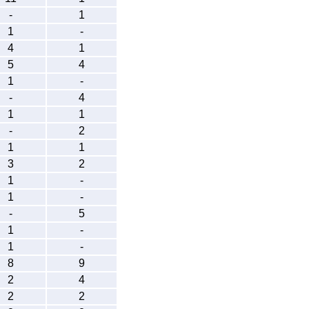
-
1
1
-
4
1
5
4
1
-
-
4
1
1
-
2
1
1
3
2
1
-
1
-
-
5
1
-
1
-
8
9
2
4
2
2