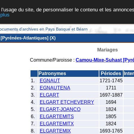
 l'usage du site, de personnaliser le contenu et les annonces
 plus
et documents d'archives en Pays Basque et Béarn
Pyrénées-Atlantiques] (X)
Mariages
Commune/Paroisse :
Camou-Mixe-Suhast [Pyré
Patronymes
Périodes
Inte
1.
EGNAUT
1721-1745
2.
EGNAUTENA
1711
3.
ELGART
1697-1887
4.
ELGART ETCHEVERRY
1694
5.
ELGART-JOANCO
1824
6.
ELGARTEMITS
1805
7.
ELGARTEMITX
1824
8.
ELGARTEMIX
1693-1765