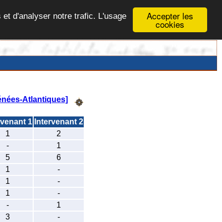
Accepter les
 et d'analyser notre trafic. L'usage
cookies
nées-Atlantiques]
rvenant 1
Intervenant 2
1
2
-
1
5
6
1
-
1
-
1
-
-
1
3
-