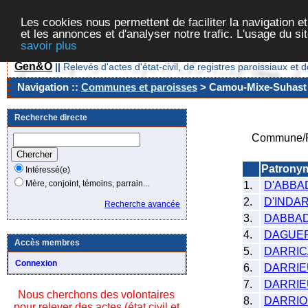
Les cookies nous permettent de faciliter la navigation et
et les annonces et d'analyser notre trafic. L'usage du s
savoir plus
Gen&O
||
Relevés d'actes d'état-civil, de registres paroissiaux 
Navigation ::
Communes et paroisses
> Camou-Mixe-Suhast [
Recherche directe
Commune/P
Patrony
Intéressé(e)
Mère, conjoint, témoins, parrain...
1.
D'ABBA
2.
D'INDA
Recherche avancée
3.
DABBAD
4.
DAGUE
Accès membres
5.
DARRI
Connexion
6.
DARRI
7.
DARRI
Nous cherchons des volontaires
8.
DARRI
pour relever des actes (état civil et