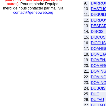
9.
DARRO
autres).
Pour rejoindre l'équipe,
merci de nous contacter par mail via
10.
DASTU
contact@geneoweb.org
11.
DEGUIL
12.
DERDO
13.
DESPAR
14.
DIBOIS
15.
DIBOUS
16.
DIGOUS
17.
DOANG
18.
DOMEJ
19.
DOMEN
20.
DOMER
21.
DOMIN
22.
DOMIN
23.
DOMIN
24.
DUBOIS
25.
DUC
26.
DUFAU
27.
DUHAL