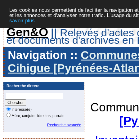
Les cookies nous permettent de faciliter la navigation et
et les annonces et d'analyser notre trafic. L'usage du s
savoir plus
Gen&O
||
Relevés d'actes d
et documents d'archives en
Navigation ::
Communes 
Cihigue [Pyrénées-Atlan
Recherche directe
Commune
Intéressé(e)
Mère, conjoint, témoins, parrain...
[Py
Recherche avancée