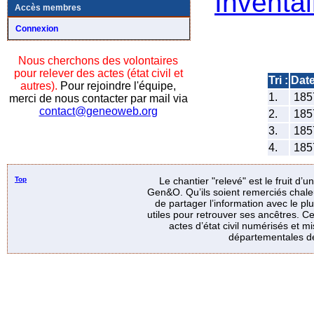
Inventai
Accès membres
Connexion
Nous cherchons des volontaires
pour relever des actes (état civil et
Tri :
Dat
autres).
Pour rejoindre l'équipe,
1.
185
merci de nous contacter par mail via
contact@geneoweb.org
2.
185
3.
185
4.
185
Top
Le chantier "relevé" est le fruit d’
Gen&O. Qu’ils soient remerciés chale
de partager l’information avec le p
utiles pour retrouver ses ancêtres. Ce
actes d’état civil numérisés et mi
départementales de