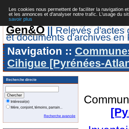
Les cookies nous permettent de faciliter la navigation et
et les annonces et d'analyser notre trafic. L'usage du s
savoir plus
Gen&O
||
Relevés d'actes d
et documents d'archives en
Navigation ::
Communes 
Cihigue [Pyrénées-Atlan
Recherche directe
Commune
Intéressé(e)
Mère, conjoint, témoins, parrain...
[Py
Recherche avancée