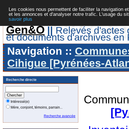
Les cookies nous permettent de faciliter la navigation et
et les annonces et d'analyser notre trafic. L'usage du s
savoir plus
Gen&O
||
Relevés d'actes d
et documents d'archives en
Navigation ::
Communes 
Cihigue [Pyrénées-Atlan
Recherche directe
Commune
Intéressé(e)
Mère, conjoint, témoins, parrain...
[Py
Recherche avancée