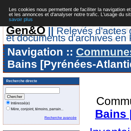
Les cookies nous permettent de faciliter la navigation et
et les annonces et d'analyser notre trafic. L'usage du s
savoir plus
Gen&O
||
Relevés d'actes d
et documents d'archives en
Navigation ::
Communes 
Bains [Pyrénées-Atlanti
Recherche directe
Commu
Intéressé(e)
Mère, conjoint, témoins, parrain...
Bains 
Recherche avancée