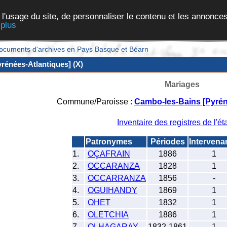
 l'usage du site, de personnaliser le contenu et les annonces
 plus
et documents d'archives en Pays Basque et Béarn
rénées-Atlantiques] (X)
Mariages
Commune/Paroisse :
Cambo-les-Bains [Pyrén
Inventaire des registres de l'éta
Patronymes
Périodes
Intervena
1.
OÇAFRAIN
1886
1
2.
OCCARANZA
1828
1
3.
OCCARRANZA
1856
-
4.
OGUIHANDY
1869
1
5.
OHET
1832
1
6.
OLETCHIA
1886
1
7.
OLHAGARAY
1832-1861
1