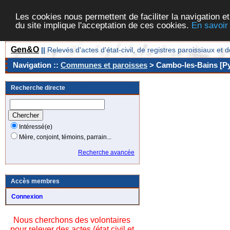
Les cookies nous permettent de faciliter la navigation et
du site implique l'acceptation de ces cookies.
En savoir
Gen&O
||
Relevés d'actes d'état-civil, de registres paroissiaux 
Navigation ::
Communes et paroisses
> Cambo-les-Bains [Py
Recherche directe
Intéressé(e)
Mère, conjoint, témoins, parrain...
Recherche avancée
Accès membres
Connexion
Nous cherchons des volontaires
pour relever des actes (état civil et