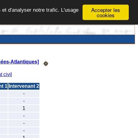
Accepter les
 et d'analyser notre trafic. L'usage
cookies
ées-Atlantiques]
t civil
nt 1
Intervenant 2
-
-
1
-
-
-
1