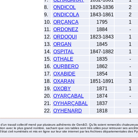
8.
ONDICOL
1829-1836
2
9.
ONDICOLA
1843-1861
2
10.
ORÇANCA
1795
1
11.
ORDONEZ
1884
-
12.
ORDOQUI
1823-1843
1
13.
ORGAN
1845
1
14.
OSPITAL
1847-1882
1
15.
OTHALE
1835
-
16.
OURBERO
1862
-
17.
OXABIDE
1854
1
18.
OXARAN
1851-1891
3
19.
OXOBY
1871
1
20.
OYARÇABAL
1874
-
21.
OYHARÇABAL
1837
-
22.
OYHENARD
1818
1
it d’un travail collectif mené par plusieurs adhérents de Gen&O. Qu’ils soient remerciés chaleureus
ion avec le plus grand nombre, sachant que ces tables sont très utiles pour retrouver ses ancêtres
’état civil numérisés et mis en ligne sur leur site internet par les Archives départementales des 