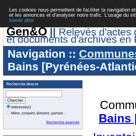
Les cookies nous permettent de faciliter la navigation et
et les annonces et d'analyser notre trafic. L'usage du s
savoir plus
Gen&O
||
Relevés d'actes d
et documents d'archives en
Navigation ::
Communes 
Bains [Pyrénées-Atlanti
Recherche directe
Commu
Intéressé(e)
Mère, conjoint, témoins, parrain...
Bains 
Recherche avancée