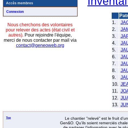
Inventai
Accès membres
Connexion
Pat
1.
JA
Nous cherchons des volontaires
2.
JA
pour relever des actes (état civil et
autres).
Pour rejoindre l'équipe,
3.
JA
merci de nous contacter par mail via
4.
JA
contact@geneoweb.org
5.
JA
6.
JA
7.
JA
8.
JA
9.
JA
10.
JE
11.
JO
12.
JU
13.
JU
Top
Le chantier "relevé" est le fruit d’
Gen&O. Qu’ils soient remerciés chale
de partager l’information avec le p