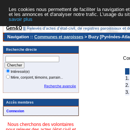
Les cookies nous permettent de faciliter la navigation et
et les annonces et d'analyser notre trafic. L'usage du s
savoir plus
Gen&O
||
Relevés d'actes d'état-civil, de registres paroissiaux 
Navigation ::
Communes et paroisses
> Buzy [Pyrénées-Atlan
Recherche directe
Co
Intéressé(e)
Mère, conjoint, témoins, parrain...
1.
2.
Recherche avancée
3.
Accès membres
Connexion
Nous cherchons des volontaires
pour relever des actes (état civil et