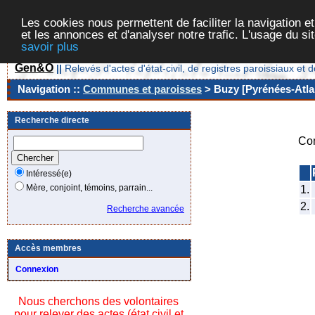
Les cookies nous permettent de faciliter la navigation et
et les annonces et d'analyser notre trafic. L'usage du s
savoir plus
Gen&O
||
Relevés d'actes d'état-civil, de registres paroissiaux 
Navigation ::
Communes et paroisses
> Buzy [Pyrénées-Atlan
Recherche directe
Co
Intéressé(e)
Mère, conjoint, témoins, parrain...
1.
2.
Recherche avancée
Accès membres
Connexion
Nous cherchons des volontaires
pour relever des actes (état civil et