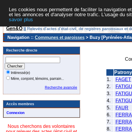
Les cookies nous permettent de faciliter la navigation et
et les annonces et d'analyser notre trafic. L'usage du s
savoir plus
Gen&O
||
Relevés d'actes d'état-civil, de registres paroissiaux 
Navigation ::
Communes et paroisses
> Buzy [Pyrénées-Atlan
Recherche directe
Co
Patron
Intéressé(e)
Mère, conjoint, témoins, parrain...
1.
FAGET
2.
FATIG
Recherche avancée
3.
FATIG
4.
FATIG
Accès membres
5.
FAUR
Connexion
6.
FERRA
7.
FERRA
Nous cherchons des volontaires
8.
FERRA
pour relever des actes (état civil et