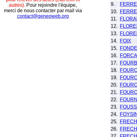
9.
FERRE
autres).
Pour rejoindre l'équipe,
merci de nous contacter par mail via
10.
FERRE
contact@geneoweb.org
11.
FLORA
12.
FLORE
13.
FLORE
14.
FOIX
15.
FONDE
16.
FORC
17.
FOURB
18.
FOUR
19.
FOUR
20.
FOURC
21.
FOURC
22.
FOURN
23.
FOUSS
24.
FOYSI
25.
FREC
26.
FRECH
27.
FRECH