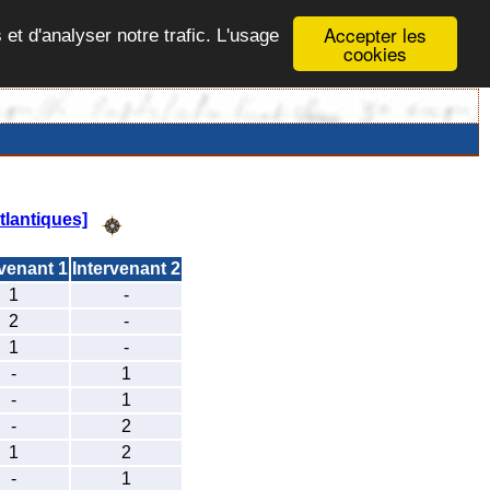
Accepter les
 et d'analyser notre trafic. L'usage
cookies
lantiques]
rvenant 1
Intervenant 2
1
-
2
-
1
-
-
1
-
1
-
2
1
2
-
1