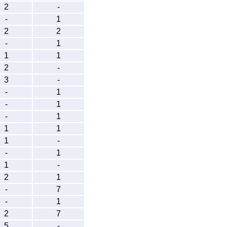
2
-
-
1
2
2
-
1
1
1
2
-
3
-
-
1
-
1
-
1
1
1
1
-
-
1
1
-
2
1
-
7
-
1
2
7
5
-