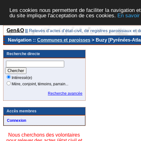
Les cookies nous permettent de faciliter la navigation et
du site implique l'acceptation de ces cookies.
En savoir
Gen&O
||
Relevés d'actes d'état-civil, de registres paroissiaux 
Navigation ::
Communes et paroisses
> Buzy [Pyrénées-Atlan
Recherche directe
Intéressé(e)
Mère, conjoint, témoins, parrain...
Recherche avancée
Accès membres
Connexion
Nous cherchons des volontaires
pour relever des actes (état civil et