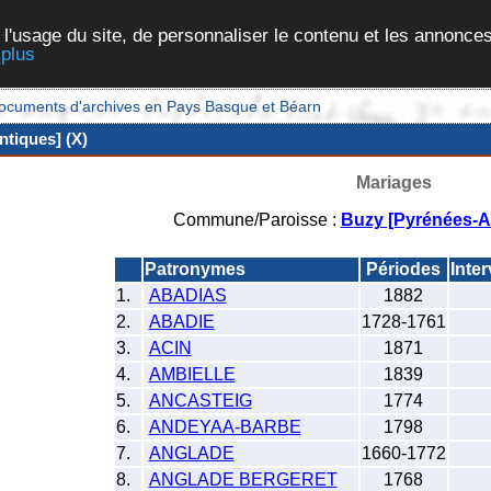
 l'usage du site, de personnaliser le contenu et les annonces
 plus
et documents d'archives en Pays Basque et Béarn
tiques] (X)
Mariages
Commune/Paroisse :
Buzy [Pyrénées-At
Patronymes
Périodes
Inte
1.
ABADIAS
1882
2.
ABADIE
1728-1761
3.
ACIN
1871
4.
AMBIELLE
1839
5.
ANCASTEIG
1774
6.
ANDEYAA-BARBE
1798
7.
ANGLADE
1660-1772
8.
ANGLADE BERGERET
1768